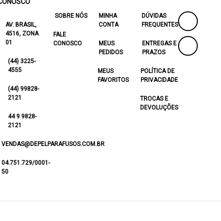
CONOSCO
SOBRE NÓS
MINHA
DÚVIDAS
AV. BRASIL,
CONTA
FREQUENTES
4516, ZONA
FALE
01
CONOSCO
MEUS
ENTREGAS E
PEDIDOS
PRAZOS
(44) 3225-
4555
MEUS
POLÍTICA DE
FAVORITOS
PRIVACIDADE
(44) 99828-
2121
TROCAS E
DEVOLUÇÕES
44 9 9828-
2121
VENDAS@DEPELPARAFUSOS.COM.BR
04.751.729/0001-
50