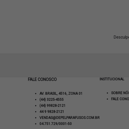
Desculp
FALE CONOSCO
INSTITUCIONAL
SOBRE NÓ
AV. BRASIL, 4516, ZONA 01
FALE CON
(44) 3225-4555
(44) 99828-2121
44 9 9828-2121
VENDAS@DEPELPARAFUSOS.COM.BR
04.751.729/0001-50