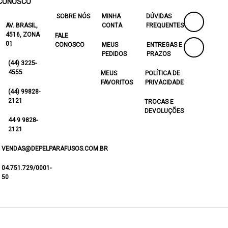
CONOSCO
SOBRE NÓS
MINHA
DÚVIDAS
AV. BRASIL,
CONTA
FREQUENTES
4516, ZONA
FALE
01
CONOSCO
MEUS
ENTREGAS E
PEDIDOS
PRAZOS
(44) 3225-
4555
MEUS
POLÍTICA DE
FAVORITOS
PRIVACIDADE
(44) 99828-
2121
TROCAS E
DEVOLUÇÕES
44 9 9828-
2121
VENDAS@DEPELPARAFUSOS.COM.BR
04.751.729/0001-
50