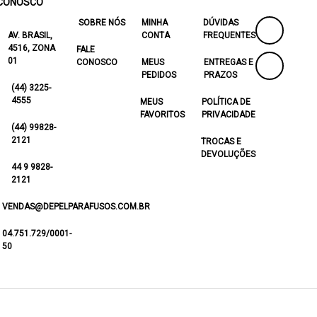
CONOSCO
SOBRE NÓS
MINHA
DÚVIDAS
AV. BRASIL,
CONTA
FREQUENTES
4516, ZONA
FALE
01
CONOSCO
MEUS
ENTREGAS E
PEDIDOS
PRAZOS
(44) 3225-
4555
MEUS
POLÍTICA DE
FAVORITOS
PRIVACIDADE
(44) 99828-
2121
TROCAS E
DEVOLUÇÕES
44 9 9828-
2121
VENDAS@DEPELPARAFUSOS.COM.BR
04.751.729/0001-
50