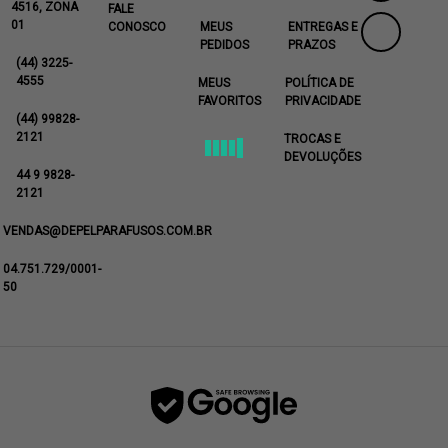
4516, ZONA
FALE
01
CONOSCO
MEUS
ENTREGAS E
PEDIDOS
PRAZOS
(44) 3225-
4555
MEUS
POLÍTICA DE
FAVORITOS
PRIVACIDADE
(44) 99828-
2121
TROCAS E
DEVOLUÇÕES
44 9 9828-
2121
VENDAS@DEPELPARAFUSOS.COM.BR
04.751.729/0001-
50